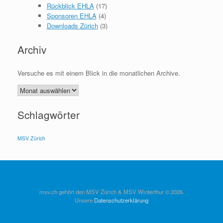
Rückblick EHLA
(17)
Sponsoren EHLA
(4)
Downloads Zürich
(3)
Archiv
Versuche es mit einem Blick in die monatlichen Archive.
Archiv
Schlagwörter
MSV Zürich
msv.ch gehört den MSV Zürich & MSV Winterthur © 2026.
Unsere
Datenschutzerklärung