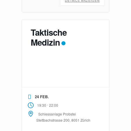
DETAILS ANZEIGEN
Taktische
Medizin
24 FEB.
-
19:30
22:00
Schiessanlage Probstei
Stettbachstrasse 200, 8051 Zürich