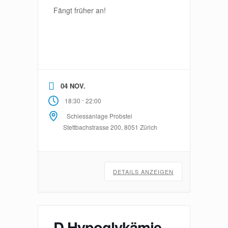
Fängt früher an!
04 NOV.
-
18:30
22:00
Schiessanlage Probstei
Stettbachstrasse 200, 8051 Zürich
DETAILS ANZEIGEN
D Hypoglykämie,