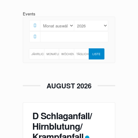
Zum
Inhalt
Events
springen
JÄHRLICH
MONATLICH
WÖCHENTLICH
TÄGLICH
LISTE
AUGUST 2026
D Schlaganfall/
Hirnblutung/
Krampfanfall