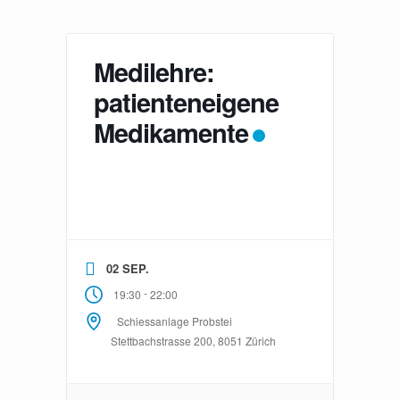
Medilehre:
patienteneigene
Medikamente
02 SEP.
-
19:30
22:00
Schiessanlage Probstei
Stettbachstrasse 200, 8051 Zürich