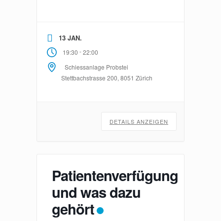
13 JAN.
-
19:30
22:00
Schiessanlage Probstei
Stettbachstrasse 200, 8051 Zürich
DETAILS ANZEIGEN
Patientenverfügung
und was dazu
gehört