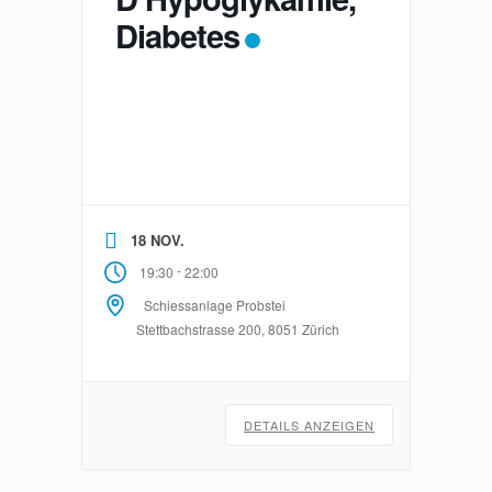
Diabetes
18 NOV.
-
19:30
22:00
Schiessanlage Probstei
Stettbachstrasse 200, 8051 Zürich
DETAILS ANZEIGEN