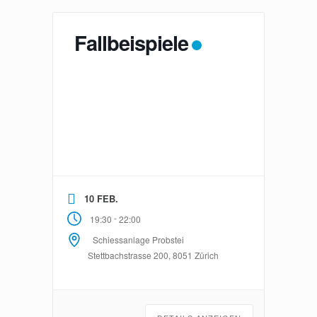
Fallbeispiele
10 FEB.
-
19:30
22:00
Schiessanlage Probstei
Stettbachstrasse 200, 8051 Zürich