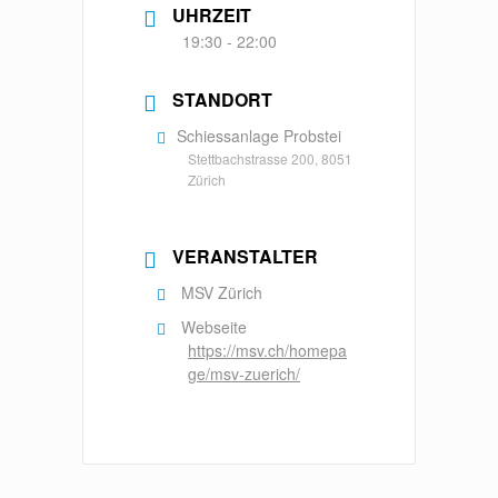
UHRZEIT
19:30 - 22:00
STANDORT
Schiessanlage Probstei
Stettbachstrasse 200, 8051
Zürich
VERANSTALTER
MSV Zürich
Webseite
https://msv.ch/homepa
ge/msv-zuerich/