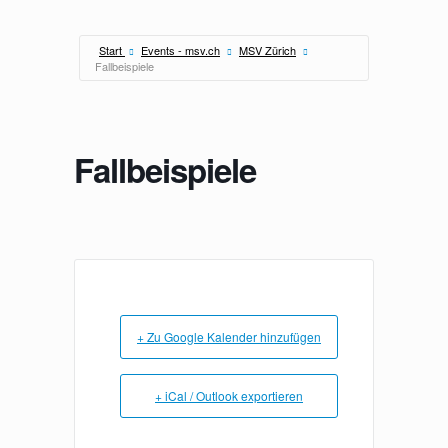
Zum
Inhalt
springen
Start
Events - msv.ch
MSV Zürich
Fallbeispiele
Fallbeispiele
+ Zu Google Kalender hinzufügen
+ iCal / Outlook exportieren