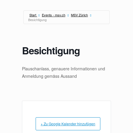
Zum
Inhalt
springen
Start
Events - msv.ch
MSV Zürich
Besichtigung
Besichtigung
Plauschanlass, genauere Informationen und
Anmeldung gemäss Aussand
+ Zu Google Kalender hinzufügen