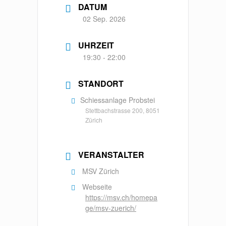
DATUM
02 Sep. 2026
UHRZEIT
19:30 - 22:00
STANDORT
Schiessanlage Probstei
Stettbachstrasse 200, 8051
Zürich
VERANSTALTER
MSV Zürich
Webseite
https://msv.ch/homepa
ge/msv-zuerich/