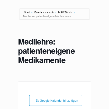
Zum
Inhalt
springen
Start
Events - msv.ch
MSV Zürich
Medilehre: patienteneigene Medikamente
Medilehre:
patienteneigene
Medikamente
+ Zu Google Kalender hinzufügen