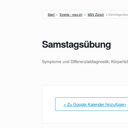
Zum
Inhalt
springen
Start
Events - msv.ch
MSV Zürich
Samstagsübu
Samstagsübung
Symptome und Differenzialdiagnostik, Körperli
+ Zu Google Kalender hinzufügen