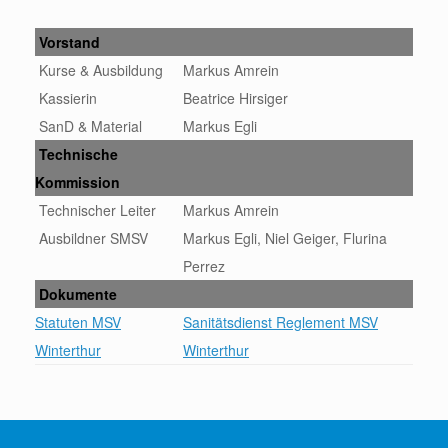
PRÄSIDENT & KONTAKT
Vorstand
Kurse & Ausbildung
Markus Amrein
Kassierin
Beatrice Hirsiger
SanD & Material
Markus Egli
Technische
Kommission
Technischer Leiter
Markus Amrein
Ausbildner SMSV
Markus Egli, Niel Geiger, Flurina
Perrez
Dokumente
Statuten MSV
Sanitätsdienst Reglement MSV
Winterthur
Winterthur